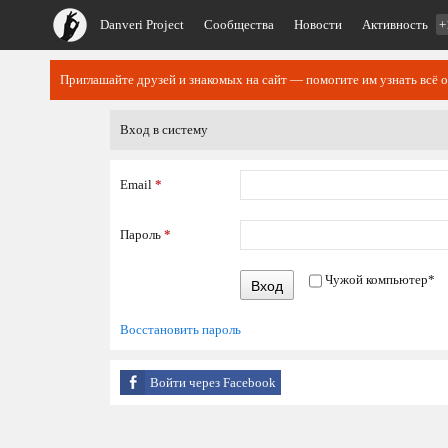
Danveri Project
Сообщества
Новости
Активность
+
Приглашайте друзей и знакомых на сайт — помогите им узнать всё о
Вход в систему
Email
*
Пароль
*
Чужой компьютер
*
Вход
Восстановить пароль
Войти через Facebook