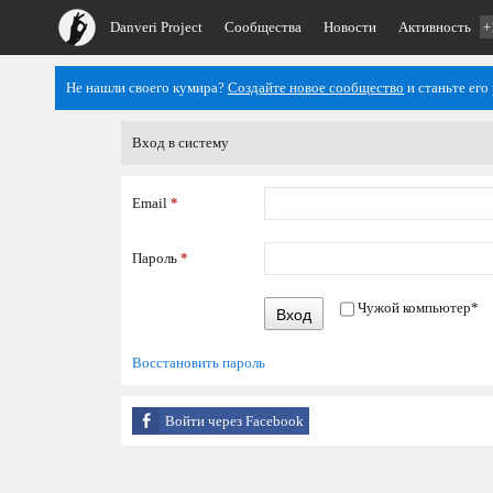
Danveri Project
Сообщества
Новости
Активность
+
Не нашли своего кумира?
Создайте новое сообщество
и станьте его
Вход в систему
Email
*
Пароль
*
Чужой компьютер
*
Вход
Восстановить пароль
Войти через Facebook