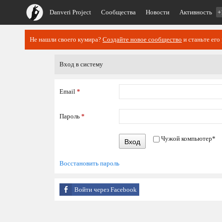
Danveri Project
Сообщества
Новости
Активность
+
Не нашли своего кумира?
Создайте новое сообщество
и станьте его
Вход в систему
Email
*
Пароль
*
Чужой компьютер
*
Вход
Восстановить пароль
Войти через Facebook