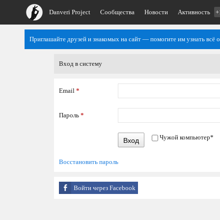
Danveri Project
Сообщества
Новости
Активность
+
Приглашайте друзей и знакомых на сайт — помогите им узнать всё о
Вход в систему
Email
*
Пароль
*
Чужой компьютер
*
Вход
Восстановить пароль
Войти через Facebook