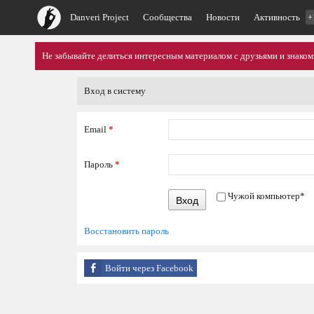
Danveri Project
Сообщества
Новости
Активность
+
Не забывайте делиться интересным материалом с друзьями и знако
Вход в систему
Email
*
Пароль
*
Чужой компьютер
*
Вход
Восстановить пароль
Войти через Facebook