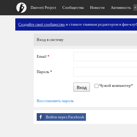
Danveri Project
Сообщества
Новости
Активность
+
Создайте своё сообщество
и станьте главным редактором в фан-клуб
Вход в систему
Email
*
Пароль
*
Чужой компьютер
*
Вход
Восстановить пароль
Войти через Facebook