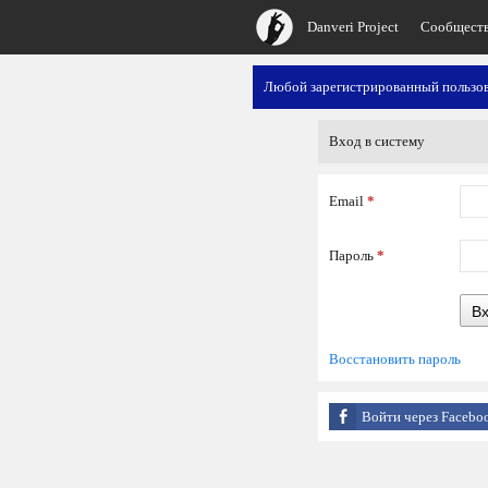
Danveri Project
Сообщест
Любой зарегистрированный пользов
Вход в систему
Email
*
Пароль
*
В
Восстановить пароль
Войти через Facebo