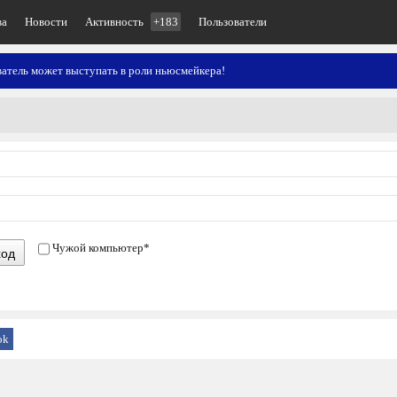
ва
Новости
Активность
+183
Пользователи
атель может выступать в роли ньюсмейкера!
Чужой компьютер
*
ход
ok