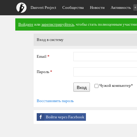
Danveri Project
Сообщества
Новости
Активность
+
Войдите
или
зарегистрируйтесь
, чтобы стать полноценным участни
Вход в систему
Email
*
Пароль
*
Чужой компьютер
*
Вход
Восстановить пароль
Войти через Facebook