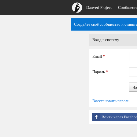
Danveri Project
Сообщест
Создайте своё сообщество
и станьт
Вход в систему
Email
*
Пароль
*
В
Восстановить пароль
Войти через Facebo