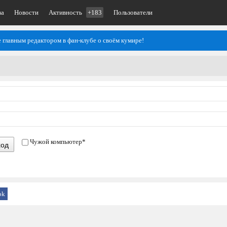
ва
Новости
Активность
+183
Пользователи
е главным редактором в фан-клубе о своём кумире!
Чужой компьютер
*
ход
ok