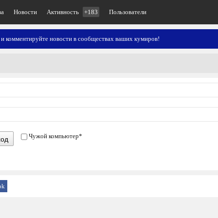
ва
Новости
Активность
+183
Пользователи
 и комментируйте новости в сообществах ваших кумиров!
Чужой компьютер
*
ход
ok