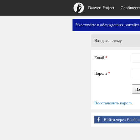
Danveri Project
Сообщест
Участвуйте в обсуждениях, читайте
Вход в систему
Email
*
Пароль
*
В
Восстановить пароль
Войти через Facebo