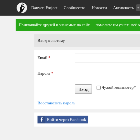
Danveri Project
Сообщества
Новости
Активность
+
Приглашайте друзей и знакомых на сайт — помогите им узнать всё о
Вход в систему
Email
*
Пароль
*
Чужой компьютер
*
Вход
Восстановить пароль
Войти через Facebook