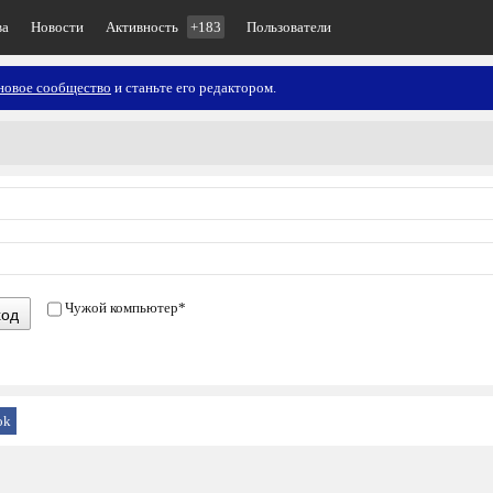
ва
Новости
Активность
+183
Пользователи
новое сообщество
и станьте его редактором.
Чужой компьютер
*
ход
ok