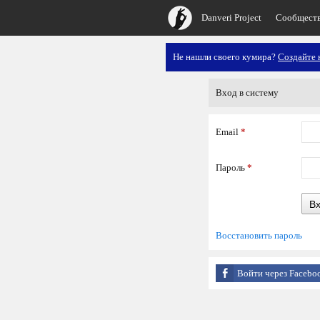
Danveri Project
Сообщест
Не нашли своего кумира?
Создайте 
Вход в систему
Email
*
Пароль
*
В
Восстановить пароль
Войти через Facebo