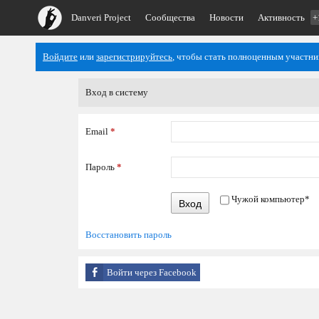
Danveri Project
Сообщества
Новости
Активность
+
Войдите
или
зарегистрируйтесь
, чтобы стать полноценным участни
Вход в систему
Email
*
Пароль
*
Чужой компьютер
*
Вход
Восстановить пароль
Войти через Facebook