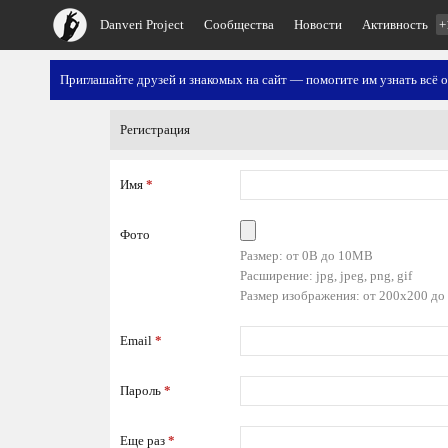
Danveri Project
Сообщества
Новости
Активность
+
Приглашайте друзей и знакомых на сайт — помогите им узнать всё о
Регистрация
Имя
*
Фото
Размер: от 0B до 10MB
Расширение: jpg, jpeg, png, gif
Размер изображения: от 200x200 до
Email
*
Пароль
*
Еще раз
*