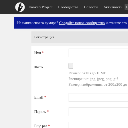
Danveri Project
Сообщества
Новости
Активность
+
Не нашли своего кумира?
Создайте новое сообщество
и станьте его
Регистрация
Имя
*
Фото
Размер: от 0B до 10MB
Расширение: jpg, jpeg, png, gif
Размер изображения: от 200x200 до
Email
*
Пароль
*
Еще раз
*