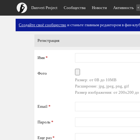
Danveri Project
Сообщества
Новости
Активность
+
Создайте своё сообщество
и станьте главным редактором в фан-клуб
Регистрация
Имя
*
Фото
Размер: от 0B до 10MB
Расширение: jpg, jpeg, png, gif
Размер изображения: от 200x200 до
Email
*
Пароль
*
Еще раз
*