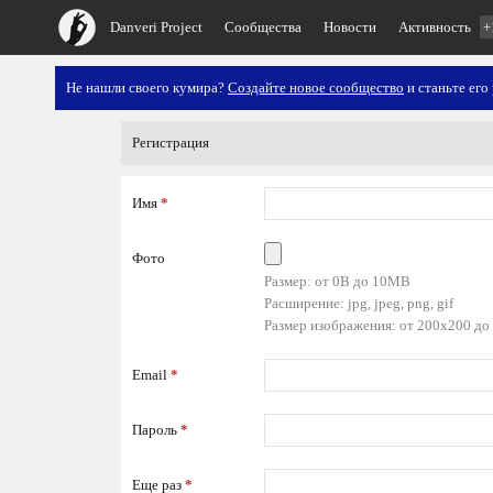
Danveri Project
Сообщества
Новости
Активность
+
Не нашли своего кумира?
Создайте новое сообщество
и станьте его
Регистрация
Имя
*
Фото
Размер: от 0B до 10MB
Расширение: jpg, jpeg, png, gif
Размер изображения: от 200x200 до
Email
*
Пароль
*
Еще раз
*