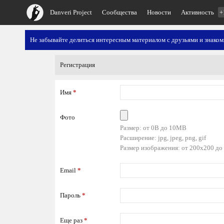
Danveri Project
Сообщества
Новости
Активность
+
Не забывайте делиться интересным материалом с друзьями и знако
Регистрация
Имя
*
Фото
Размер: от 0B до 10MB
Расширение: jpg, jpeg, png, gif
Размер изображения: от 200x200 до
Email
*
Пароль
*
Еще раз
*