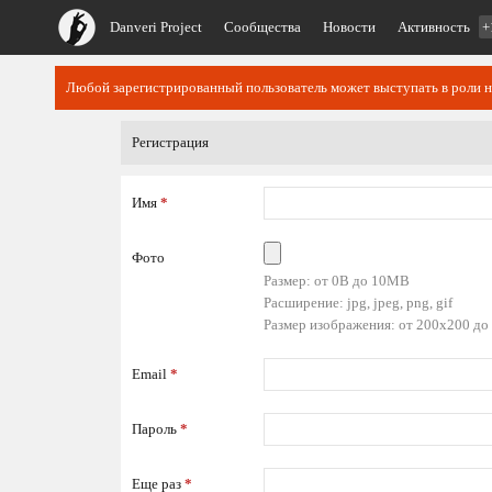
Danveri Project
Сообщества
Новости
Активность
+
Любой зарегистрированный пользователь может выступать в роли 
Регистрация
Имя
*
Фото
Размер: от 0B до 10MB
Расширение: jpg, jpeg, png, gif
Размер изображения: от 200x200 до
Email
*
Пароль
*
Еще раз
*