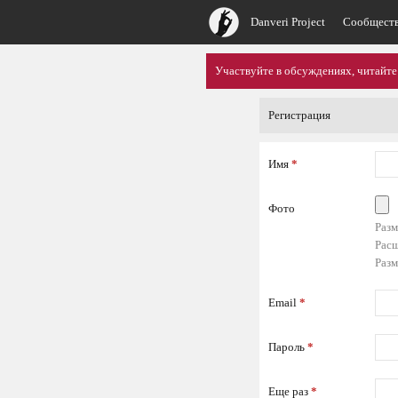
Danveri Project
Сообщест
Участвуйте в обсуждениях, читайте
Регистрация
Имя
*
Фото
Разм
Расш
Разм
Email
*
Пароль
*
Еще раз
*