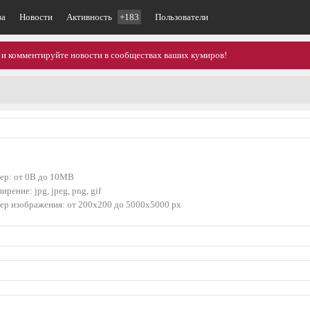
ва
Новости
Активность
+183
Пользователи
 и комментируйте новости в сообществах ваших кумиров!
ер: от 0B до 10MB
ирение: jpg, jpeg, png, gif
ер изображения: от 200x200 до 5000x5000 px