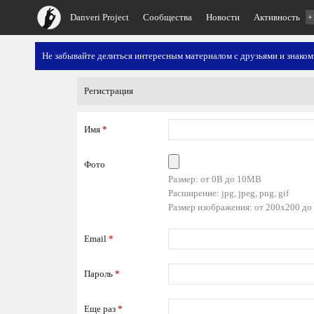
Danveri Project
Сообщества
Новости
Активность
+
Не забывайте делиться интересным материалом с друзьями и знако
Регистрация
Имя
*
Фото
Размер: от 0B до 10MB
Расширение: jpg, jpeg, png, gif
Размер изображения: от 200x200 до
Email
*
Пароль
*
Еще раз
*