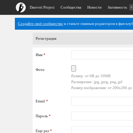
Danveri Project
Сообщества
Новости
Активность
+
Создайте своё сообщество
и станьте главным редактором в фан-клуб
Регистрация
Имя
*
Фото
Размер: от 0B до 10MB
Расширение: jpg, jpeg, png, gif
Размер изображения: от 200x200 до
Email
*
Пароль
*
Еще раз
*