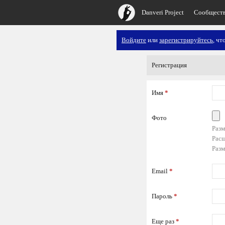
Danveri Project
Сообщест
Войдите
или
зарегистрируйтесь
, ч
Регистрация
Имя
*
Фото
Разм
Расш
Разм
Email
*
Пароль
*
Еще раз
*