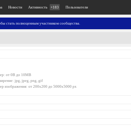
ва
Новости
Активность
+183
Пользователи
тобы стать полноценным участником сообщества.
ер: от 0B до 10MB
ирение: jpg, jpeg, png, gif
ер изображения: от 200x200 до 5000x5000 px