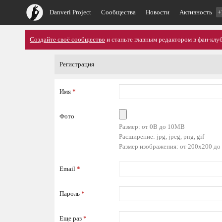
Danveri Project
Сообщества
Новости
Активность
+
Создайте своё сообщество
и станьте главным редактором в фан-клуб
Регистрация
Имя
*
Фото
Размер: от 0B до 10MB
Расширение: jpg, jpeg, png, gif
Размер изображения: от 200x200 до
Email
*
Пароль
*
Еще раз
*