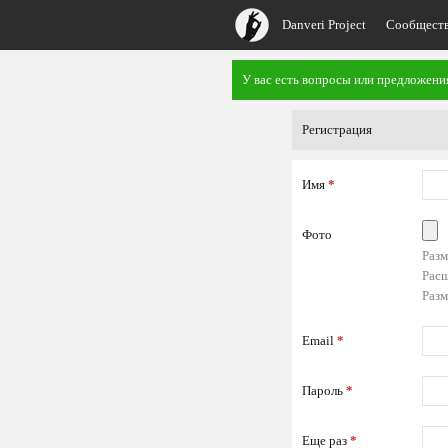
Danveri Project
Сообщест
У вас есть вопросы или предложен
Регистрация
Имя
*
Фото
Разм
Расш
Разм
Email
*
Пароль
*
Еще раз
*