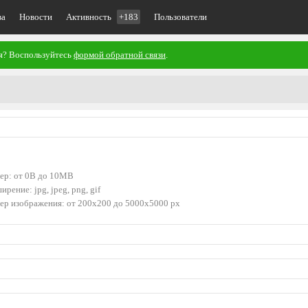
ва
Новости
Активность
+183
Пользователи
ия? Воспользуйтесь
формой обратной связи
.
ер: от 0B до 10MB
ирение: jpg, jpeg, png, gif
ер изображения: от 200x200 до 5000x5000 px