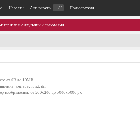
ва
Новости
Активность
+183
Пользователи
материалом с друзьями и знакомыми.
ер: от 0B до 10MB
ирение: jpg, jpeg, png, gif
ер изображения: от 200x200 до 5000x5000 px