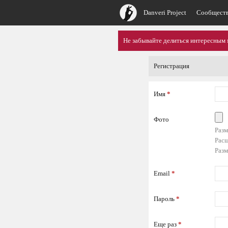
Danveri Project
Сообщест
Не забывайте делиться интересным 
Регистрация
Имя
*
Фото
Разм
Расш
Разм
Email
*
Пароль
*
Еще раз
*