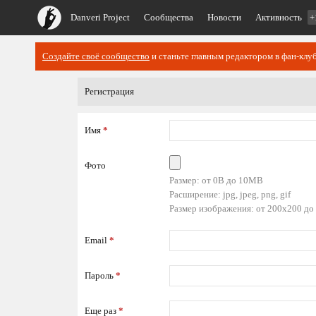
Danveri Project
Сообщества
Новости
Активность
+
Создайте своё сообщество
и станьте главным редактором в фан-клуб
Регистрация
Имя
*
Фото
Размер: от 0B до 10MB
Расширение: jpg, jpeg, png, gif
Размер изображения: от 200x200 до
Email
*
Пароль
*
Еще раз
*