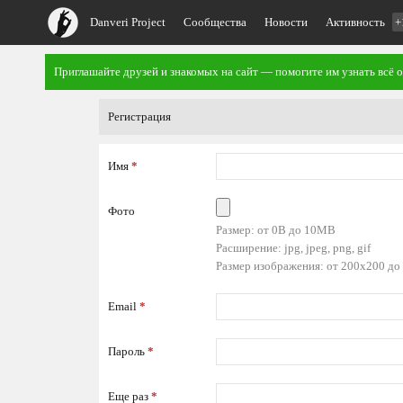
Danveri Project
Сообщества
Новости
Активность
+
Приглашайте друзей и знакомых на сайт — помогите им узнать всё о
Регистрация
Имя
*
Фото
Размер: от 0B до 10MB
Расширение: jpg, jpeg, png, gif
Размер изображения: от 200x200 до
Email
*
Пароль
*
Еще раз
*