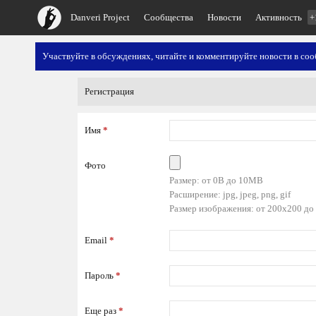
Danveri Project
Сообщества
Новости
Активность
+
Участвуйте в обсуждениях, читайте и комментируйте новости в со
Регистрация
Имя
*
Фото
Размер: от 0B до 10MB
Расширение: jpg, jpeg, png, gif
Размер изображения: от 200x200 до
Email
*
Пароль
*
Еще раз
*