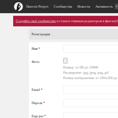
Danveri Project
Сообщества
Новости
Активность
+
Создайте своё сообщество
и станьте главным редактором в фан-клуб
Регистрация
Имя
*
Фото
Размер: от 0B до 10MB
Расширение: jpg, jpeg, png, gif
Размер изображения: от 200x200 до
Email
*
Пароль
*
Еще раз
*