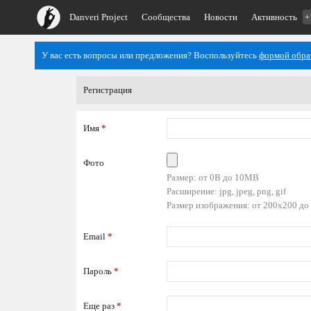
Danveri Project
Сообщества
Новости
Активность
+
У вас есть вопросы или предложения? Воспользуйтесь
формой обра
Регистрация
Имя
*
Фото
Размер: от 0B до 10MB
Расширение: jpg, jpeg, png, gif
Размер изображения: от 200x200 до
Email
*
Пароль
*
Еще раз
*