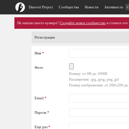
Danveri Project
Сообщества
Новости
Активность
+
Не нашли своего кумира?
Создайте новое сообщество
и станьте его
Регистрация
Имя
*
Фото
Размер: от 0B до 10MB
Расширение: jpg, jpeg, png, gif
Размер изображения: от 200x200 до
Email
*
Пароль
*
Еще раз
*