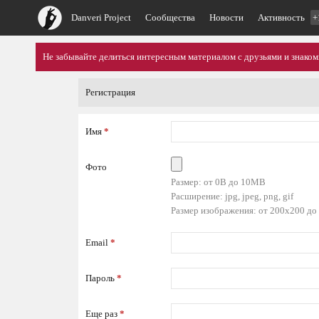
Danveri Project
Сообщества
Новости
Активность
+
Не забывайте делиться интересным материалом с друзьями и знако
Регистрация
Имя
*
Фото
Размер: от 0B до 10MB
Расширение: jpg, jpeg, png, gif
Размер изображения: от 200x200 до
Email
*
Пароль
*
Еще раз
*