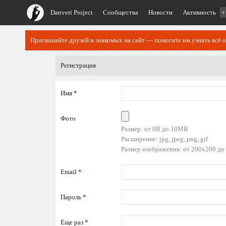
Danveri Project
Сообщества
Новости
Активность
+
Приглашайте друзей и знакомых на сайт — помогите им узнать всё о
Регистрация
Имя
*
Фото
Размер: от 0B до 10MB
Расширение: jpg, jpeg, png, gif
Размер изображения: от 200x200 до
Email
*
Пароль
*
Еще раз
*