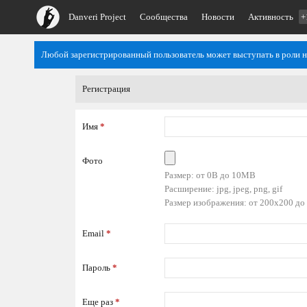
Danveri Project
Сообщества
Новости
Активность
+
Любой зарегистрированный пользователь может выступать в роли 
Регистрация
Имя
*
Фото
Размер: от 0B до 10MB
Расширение: jpg, jpeg, png, gif
Размер изображения: от 200x200 до
Email
*
Пароль
*
Еще раз
*