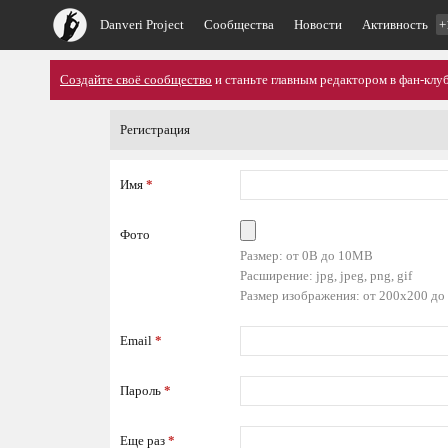
Danveri Project
Сообщества
Новости
Активность
+
Создайте своё сообщество
и станьте главным редактором в фан-клуб
Регистрация
Имя
*
Фото
Размер: от 0B до 10MB
Расширение: jpg, jpeg, png, gif
Размер изображения: от 200x200 до
Email
*
Пароль
*
Еще раз
*