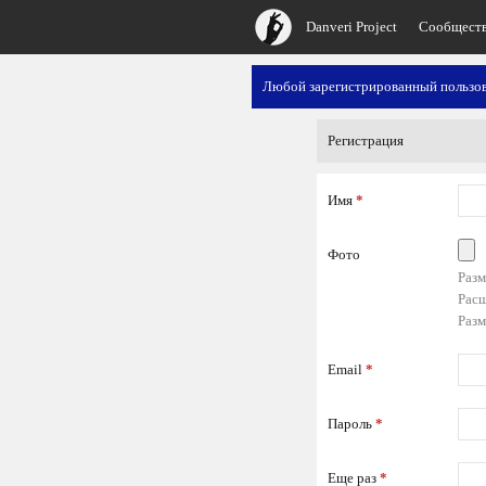
Danveri Project
Сообщест
Любой зарегистрированный пользов
Регистрация
Имя
*
Фото
Разм
Расш
Разм
Email
*
Пароль
*
Еще раз
*