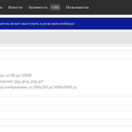
ва
Новости
Активность
+183
Пользователи
атель может выступать в роли ньюсмейкера!
ер: от 0B до 10MB
ирение: jpg, jpeg, png, gif
ер изображения: от 200x200 до 5000x5000 px