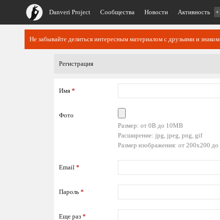
Danveri Project
Сообщества
Новости
Активность
+
Не забывайте делиться интересным материалом с друзьями и знако
Регистрация
Имя
*
Фото
Размер: от 0B до 10MB
Расширение: jpg, jpeg, png, gif
Размер изображения: от 200x200 до
Email
*
Пароль
*
Еще раз
*