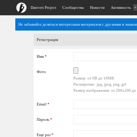
Danveri Project
Сообщества
Новости
Активность
+
Не забывайте делиться интересным материалом с друзьями и знако
Регистрация
Имя
*
Фото
Размер: от 0B до 10MB
Расширение: jpg, jpeg, png, gif
Размер изображения: от 200x200 до
Email
*
Пароль
*
Еще раз
*