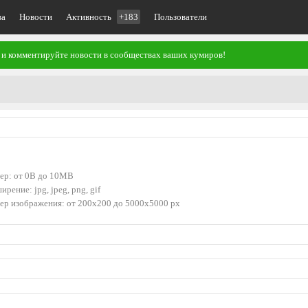
ва
Новости
Активность
+183
Пользователи
 и комментируйте новости в сообществах ваших кумиров!
ер: от 0B до 10MB
ирение: jpg, jpeg, png, gif
ер изображения: от 200x200 до 5000x5000 px