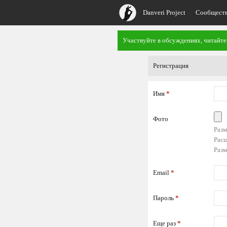
Danveri Project
Сообщест
Участвуйте в обсуждениях, читайте
Регистрация
Имя
*
Фото
Разм
Расш
Разм
Email
*
Пароль
*
Еще раз
*