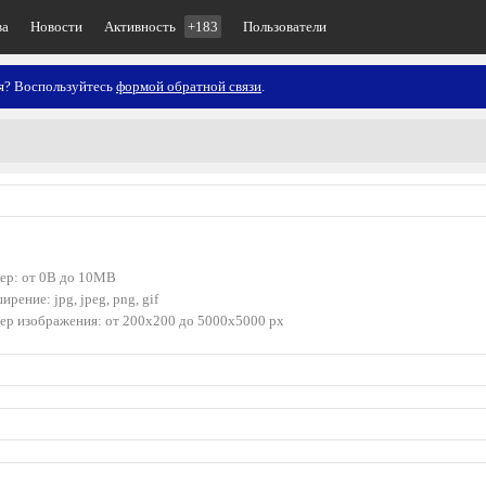
ва
Новости
Активность
+183
Пользователи
ия? Воспользуйтесь
формой обратной связи
.
ер: от 0B до 10MB
ирение: jpg, jpeg, png, gif
ер изображения: от 200x200 до 5000x5000 px