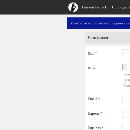
Danveri Project
Сообщест
У вас есть вопросы или предложен
Регистрация
Имя
*
Фото
Разм
Расш
Разм
Email
*
Пароль
*
Еще раз
*