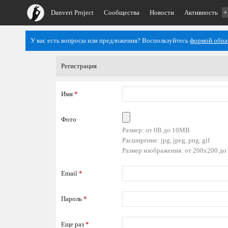
Danveri Project
Сообщества
Новости
Активность
+
У вас есть вопросы или предложения? Воспользуйтесь
формой обра
Регистрация
Имя
*
Фото
Размер: от 0B до 10MB
Расширение: jpg, jpeg, png, gif
Размер изображения: от 200x200 до
Email
*
Пароль
*
Еще раз
*