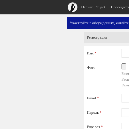
Danveri Project
Сообщест
Участвуйте в обсуждениях, читайте
Регистрация
Имя
*
Фото
Разм
Расш
Разм
Email
*
Пароль
*
Еще раз
*