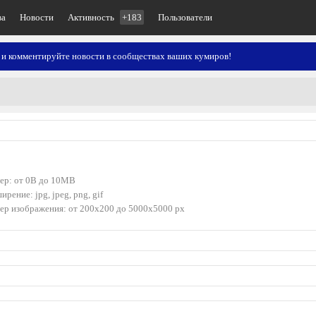
ва
Новости
Активность
+183
Пользователи
 и комментируйте новости в сообществах ваших кумиров!
ер: от 0B до 10MB
ирение: jpg, jpeg, png, gif
ер изображения: от 200x200 до 5000x5000 px