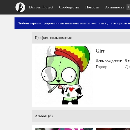
Danveri Project
Сообщества
Новости
Активность
+
Любой зарегистрированный пользователь может выступать в роли 
Профиль пользователя
Girr
День рождения:
5 м
Город:
Дн
Альбом (8)