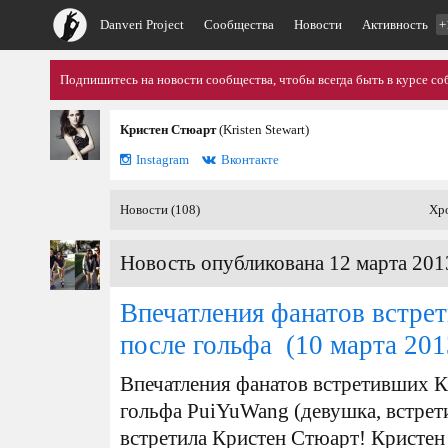
Danveri Project
Сообщества
Новости
Активность
+
Подпишитесь на новости сообщества, чтобы всегда быть в курсе со
Кристен Стюарт
(Kristen Stewart)
Instagram
Вконтакте
Новости (108)
Хр
Новость опубликована 12 марта 201
Впечатления фанатов встре
после гольфа
(10 марта 201
Впечатления фанатов встретивших К
гольфа PuiYuWang (девушка, встрет
встретила Кристен Стюарт! Кристен 