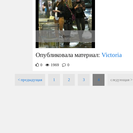
2 фото
Опубликовала материал:
Victoria
0
1969
0
< предыдущая
1
2
3
4
cледующая >