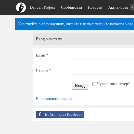
Danveri Project
Сообщества
Новости
Активность
+
Участвуйте в обсуждениях, читайте и комментируйте новости в со
Вход в систему
Email
*
Пароль
*
Чужой компьютер
*
Вход
Восстановить пароль
Войти через Facebook