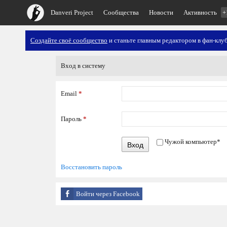
Danveri Project
Сообщества
Новости
Активность
+
Создайте своё сообщество
и станьте главным редактором в фан-клуб
Вход в систему
Email
*
Пароль
*
Чужой компьютер
*
Вход
Восстановить пароль
Войти через Facebook