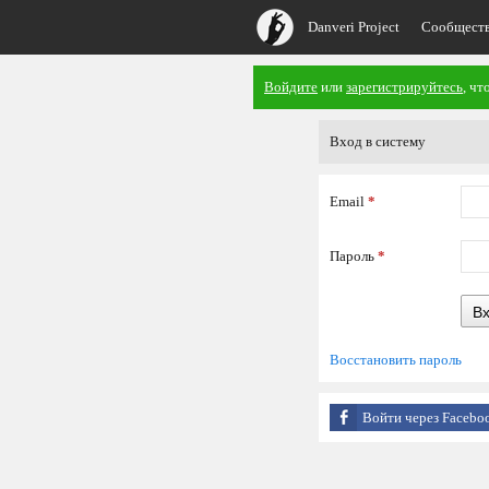
Danveri Project
Сообщест
Войдите
или
зарегистрируйтесь
, ч
Вход в систему
Email
*
Пароль
*
В
Восстановить пароль
Войти через Facebo