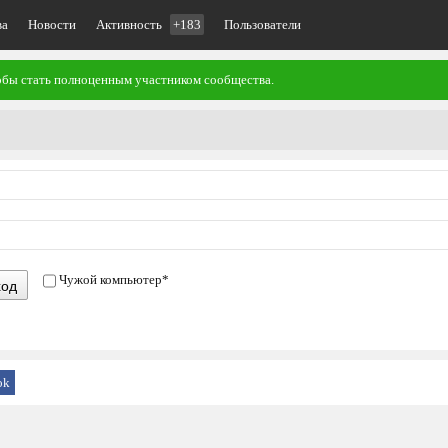
ва
Новости
Активность
+183
Пользователи
тобы стать полноценным участником сообщества.
Чужой компьютер
*
ход
ok