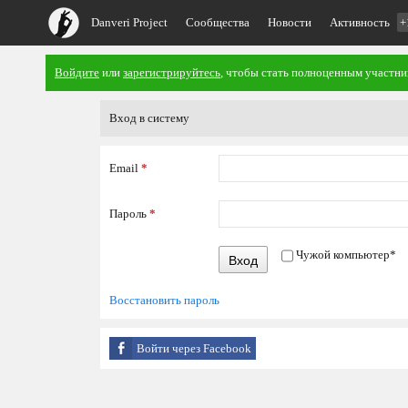
Danveri Project
Сообщества
Новости
Активность
+
Войдите
или
зарегистрируйтесь
, чтобы стать полноценным участни
Вход в систему
Email
*
Пароль
*
Чужой компьютер
*
Вход
Восстановить пароль
Войти через Facebook